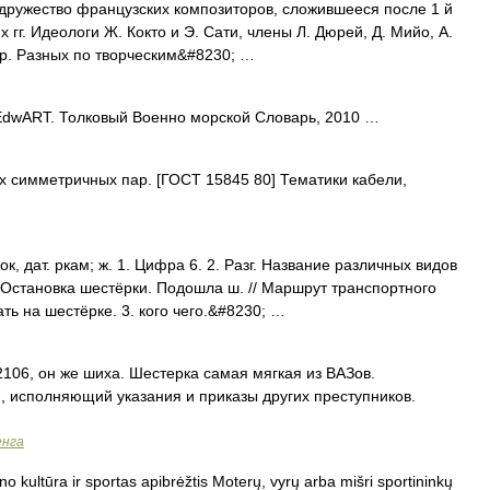
содружество французских композиторов, сложившееся после 1 й
гг. Идеологи Ж. Кокто и Э. Сати, члены Л. Дюрей, Д. Мийо, А.
ер. Разных по творческим&#8230; …
dwART. Толковый Военно морской Словарь, 2010 …
ех симметричных пар. [ГОСТ 15845 80] Тематики кабели,
, дат. ркам; ж. 1. Цифра 6. 2. Разг. Название различных видов
Остановка шестёрки. Подошла ш. // Маршрут транспортного
ть на шестёрке. 3. кого чего.&#8230; …
2106, он же шиха. Шестерка самая мягкая из ВАЗов.
м, исполняющий указания и приказы других преступников.
енга
o kultūra ir sportas apibrėžtis Moterų, vyrų arba mišri sportininkų