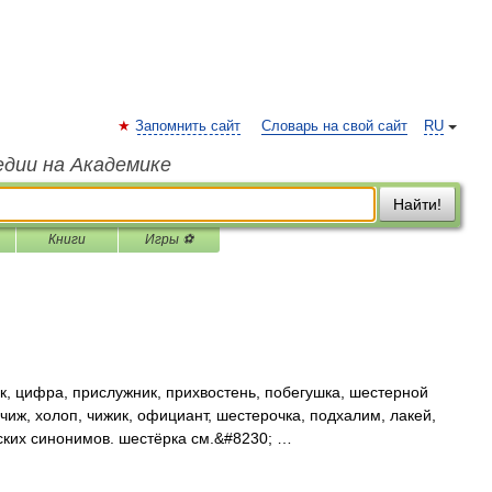
Запомнить сайт
Словарь на свой сайт
RU
едии на Академике
Найти!
Книги
Игры ⚽
, цифра, прислужник, прихвостень, побегушка, шестерной
 чиж, холоп, чижик, официант, шестерочка, подхалим, лакей,
ских синонимов. шестёрка см.&#8230; …