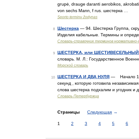
grupė, drauge daranti aerobikos, akrobati
von sechs Mann, f rus. шестерка …
Sporto terminų žodynas
Шестерка
— 94. Шестерка Группа, скр
8
Изделия кабельные. Термины и опред
Словарь-справочник терминов нормативно-
ШЕСТЕРКА, или ШЕСТИВЕСЕЛЬНЫЙ
9
словарь. М. Л.: Государственное Вое
Морской словарь
ШЕСТЕРКА И ДВА НУЛЯ
— Начало 199
10
секунд , которую готовила независимая
слова шестерка подхалим и угодник и 
Словарь Петербуржца
Страницы
Следующая
→
1
2
3
4
5
6