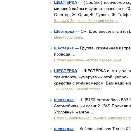
ШЕСТЕРКА
— ( Les Six ) творческое 
2
мировой войны и существовавшее в 20 х 
Онеггер, Ж. Орик, Ф. Пуленк, Ж. Тайф
Большой Энциклопедический словарь
Шестерка
— См. Шестивесельный ял E
3
Морской словарь
шестерка
— Группа, скрученная из тр
4
провода …
Справочник технического переводчика
ШЕСТЕРКА
— ШЕСТЁРКА и; мн. род. рок
5
транспорта, нумеруемых этой цифрой. 
средства с этим номером. Вам надо еха
Энциклопедический словарь
шестерка
— 1. [51/0] Автомобиль ВАЗ 
6
Автомобильный сленг 2. [8/2] Подхали
Уголовный жаргон …
Cловарь современной лексики, жаргона и сл
шестерка
— šešetas statusas T sritis Kūn
7