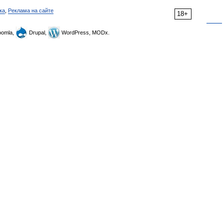
ка
,
Реклама на сайте
18+
omla,
Drupal,
WordPress, MODx.