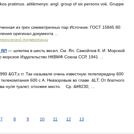
kos pratimus. atitikmenys: angl. group of six persons vok. Gruppe
ученная из трех симметричных пар Источник: ГОСТ 15845 80:
еления оригинал документа …
технической документации
 ЯЛ
— шлюпка в шесть весел. См. Ял. Самойлов К. И. Морской
нно морское Издательство НКВМФ Союза ССР, 1941 …
0 &GT;х гг. Так называли очень известную телепередачу 600
 телекомпания 600 с А. Невзоровым во главе. &LT; От блатного
два нуля туалет, отхожее место. Ср.:&#8230; …
7
8
9
10
11
12
13