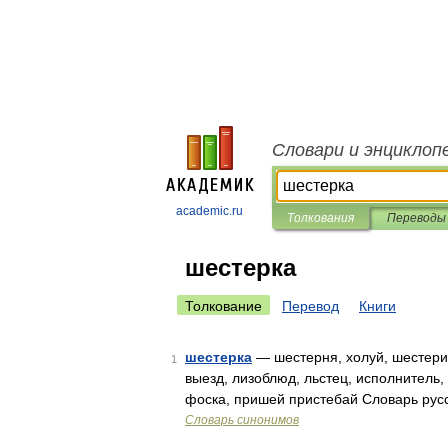
Словари и энциклоп
academic.ru
Толкования
Переводы
шестерка
Толкование
Перевод
Книги
шестерка
— шестерня, холуй, шестерик
1
выезд, лизоблюд, льстец, исполнитель,
фоска, пришей пристебай Словарь рус
Словарь синонимов